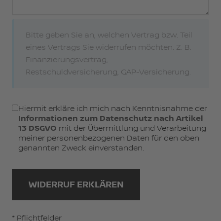
Bitte geben Sie an, welchen Vertrag bzw. Teil
eines Vertrags Sie widerrufen möchten. Z. B.
Finanzierungsvertrag,
Restschuldversicherung, GAP-Versicherung.
Hiermit erkläre ich mich nach Kenntnisnahme der
Informationen zum Datenschutz nach Artikel
13 DSGVO
mit der Übermittlung und Verarbeitung
meiner personenbezogenen Daten für den oben
genannten Zweck einverstanden.
WIDERRUF ERKLÄREN
* Pflichtfelder